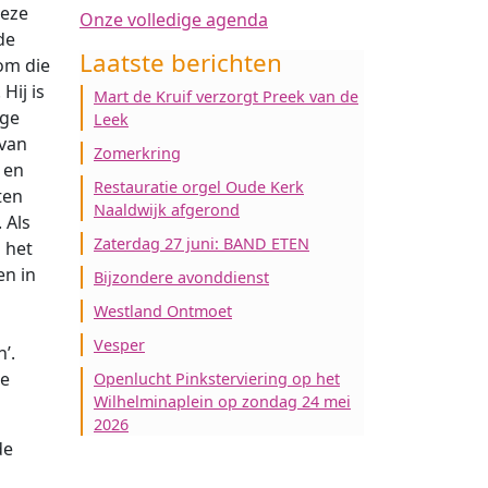
Deze
Onze volledige agenda
de
Laatste berichten
om die
Hij is
Mart de Kruif verzorgt Preek van de
ige
Leek
 van
Zomerkring
 en
Restauratie orgel Oude Kerk
ten
Naaldwijk afgerond
 Als
Zaterdag 27 juni: BAND ETEN
 het
en in
Bijzondere avonddienst
Westland Ontmoet
Vesper
’.
de
Openlucht Pinksterviering op het
Wilhelminaplein op zondag 24 mei
2026
de