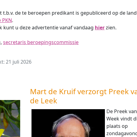
 t.b.v. de te beroepen predikant is gepubliceerd op de land
e PKN
.
nk kunt u deze advertentie vanaf vandaag
hier
zien.
g,
secretaris beroepingscommissie
t: 21 juli 2026
Mart de Kruif verzorgt Preek v
de Leek
De Preek van
Week vindt di
plaats op
zondagavond