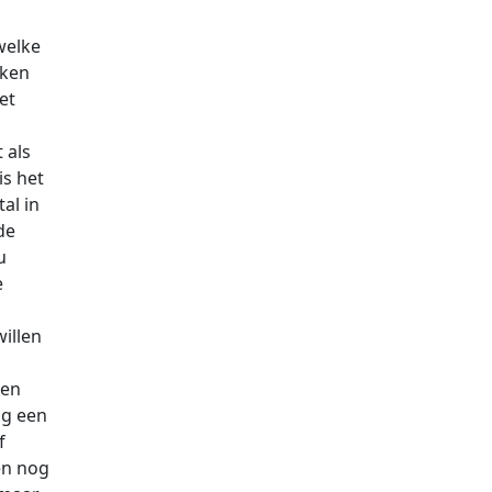
welke
aken
et
 als
is het
al in
de
u
e
illen
ten
og een
f
en nog