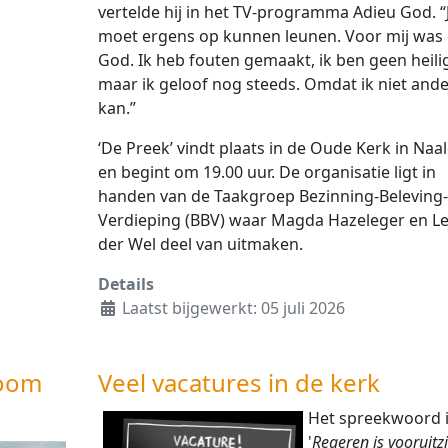
vertelde hij in het TV-programma Adieu God. “
moet ergens op kunnen leunen. Voor mij was 
God. Ik heb fouten gemaakt, ik ben geen heili
maar ik geloof nog steeds. Omdat ik niet ande
kan.”
‘De Preek’ vindt plaats in de Oude Kerk in Naa
en begint om 19.00 uur. De organisatie ligt in
handen van de Taakgroep Bezinning-Beleving-
Verdieping (BBV) waar Magda Hazeleger en L
der Wel deel van uitmaken.
Details
Laatst bijgewerkt: 05 juli 2026
room
Veel vacatures in de kerk
Het spreekwoord 
'
Regeren is vooruitz