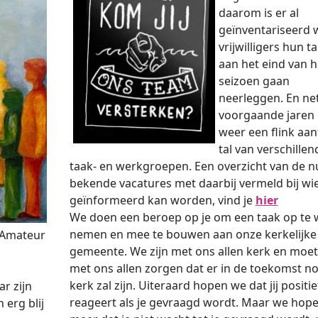
daarom is er al
geïnventariseerd 
vrijwilligers hun t
aan het eind van h
seizoen gaan
neerleggen. En net
voorgaande jaren 
weer een flink aant
tal van verschillen
taak- en werkgroepen. Een overzicht van de n
bekende vacatures met daarbij vermeld bij wi
geïnformeerd kan worden, vind je
hier
We doen een beroep op je om een taak op te w
nemen en mee te bouwen aan onze kerkelijke
 (Amateur
gemeente. We zijn met ons allen kerk en moe
met ons allen zorgen dat er in de toekomst n
kerk zal zijn. Uiteraard hopen we dat jij positie
ar zijn
reageert als je gevraagd wordt. Maar we hop
 erg blij