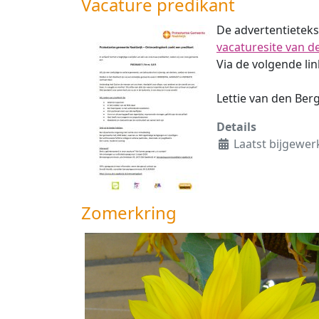
Vacature predikant
De advertentietekst
vacaturesite van d
Via de volgende li
Lettie van den Ber
Details
Laatst bijgewerk
Zomerkring