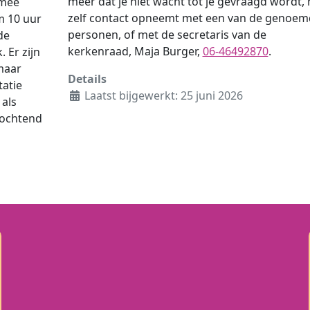
meer dat je niet wacht tot je gevraagd wordt,
 mee
zelf contact opneemt met een van de genoem
m 10 uur
personen, of met de secretaris van de
de
kerkenraad, Maja Burger,
06-46492870
.
 Er zijn
maar
Details
tatie
Laatst bijgewerkt: 25 juni 2026
 als
e ochtend