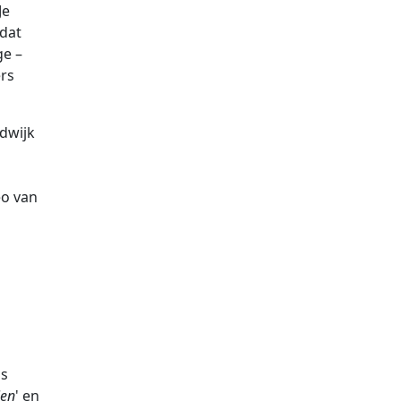
Je
dat
ge –
rs
ldwijk
eo van
is
ien
' en