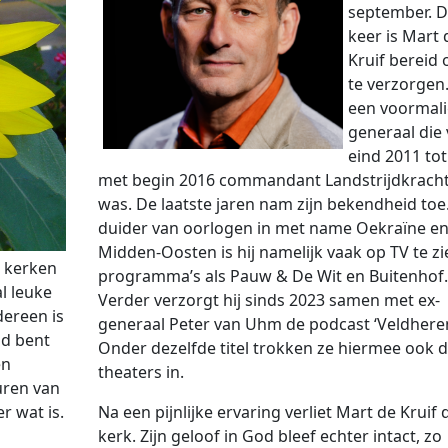
september. 
keer is Mart 
Kruif bereid 
te verzorgen. 
een voormal
generaal die
eind 2011 tot
met begin 2016 commandant Landstrijdkrach
was. De laatste jaren nam zijn bekendheid toe.
duider van oorlogen in met name Oekraïne en
Midden-Oosten is hij namelijk vaak op TV te zi
e kerken
programma’s als Pauw & De Wit en Buitenhof.
l leuke
Verder verzorgt hij sinds 2023 samen met ex-
dereen is
generaal Peter van Uhm de podcast ‘Veldheren
id bent
Onder dezelfde titel trokken ze hiermee ook 
en
theaters in.
uren van
Na een pijnlijke ervaring verliet Mart de Kruif 
r wat is.
kerk. Zijn geloof in God bleef echter intact, zo