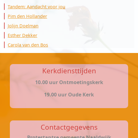
Tandem: Aandacht voor jou
Pim den Hollander
Jolijn Doelman
Esther Dekker
Carola van den Bos
Kerkdiensttijden
10.00 uur Ontmoetingskerk
19.00 uur Oude Kerk
Contactgegevens
Protestantse gemeente Naaldwijk