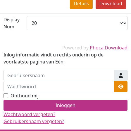
Details
Download
Display
Num
Powered by
Phoca Download
Inlog informatie vindt u rechts onderin op de
voorlaatste pagina van Eén.
Gebruikersnaam
Wachtwoord
Too
Onthoud mij
Inloggen
Wachtwoord vergeten?
Gebruikersnaam vergeten?