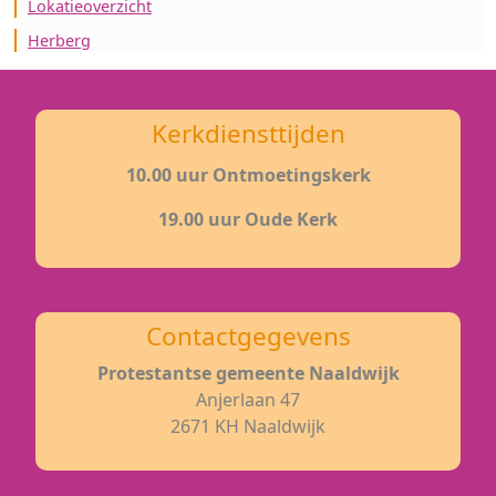
Lokatieoverzicht
Herberg
Kerkdiensttijden
10.00 uur Ontmoetingskerk
19.00 uur Oude Kerk
Contactgegevens
Protestantse gemeente Naaldwijk
Anjerlaan 47
2671 KH Naaldwijk