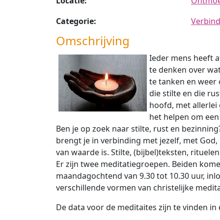
Locatie:
Ontmoet
Categorie:
Verbind
Omschrijving
Ieder mens heeft af
te denken over wat
te tanken en weer 
die stilte en die r
hoofd, met allerlei 
het helpen om een p
Ben je op zoek naar stilte, rust en bezinn
brengt je in verbinding met jezelf, met God,
van waarde is. Stilte, (bijbel)teksten, ritue
Er zijn twee meditatiegroepen. Beiden kome
maandagochtend van 9.30 tot 10.30 uur, inlo
verschillende vormen van christelijke meditat
De data voor de meditaites zijn te vinden in