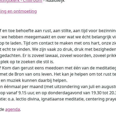
ingskerk - Chillroom
- Naaldwijk
ing en ontmoeting
 en toe behoefte aan rust, aan stilte, aan tijd voor bezinn
 we hebben meegemaakt en over wat we écht belangrijk vinde
op te laden. Tijd om contact te maken met ons hart, onze zi
ust echt te vinden. We zijn vaak zo druk, druk met bezighede
gedachten. Er is zoveel lawaai, zoveel woorden, zoveel prikkel
lek op te zoeken die stil is.
ing? Kom dan gerust eens meedoen met één van de meditati
 met de Bron van ons leven. Het kan je helpen om tot rust t
len en muziek kunnen daarbij helpen.
n éénmaal per maand (met uitzondering van juli en augustu
op vanaf 9.15 uur, en op donderdagavond van 19.30 tot 20.
ie: o.a. lectio divina, ignatiaanse meditatie, centering praye
 de
agenda
.