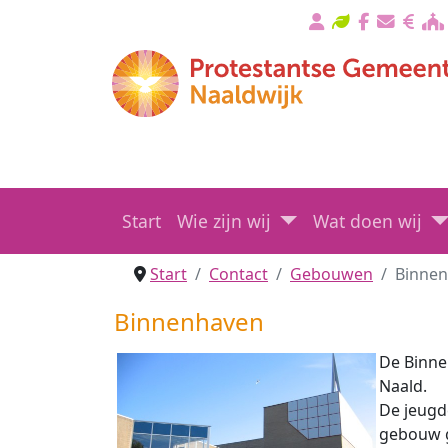
Start
Wie zijn wij
Wat doen wij
Start
Contact
Gebouwen
Binne
Binnenhaven
De Binne
Naald.
De jeugd
gebouw g