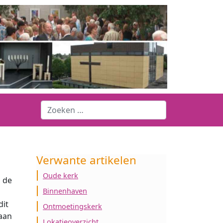
Verwante artikelen
Oude kerk
m de
Binnenhaven
dit
Ontmoetingskerk
 aan
Lokatieoverzicht